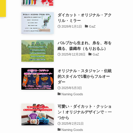
ダイカット・オリジナル・アク
リル・ミラー
2026年1月1日
GaZ
パルプから生まれ、糸を、布を
織る、森織布（もりおるふ）
2025年12月28日
GaZ
オリジナル・スタジャン・伝統
的スタイルで1着からフルオー
ダー
2025年5月3日
Naming Goods
可愛い・ダイカット・クッショ
ン！オリジナルデザインで・一
つから
2025年2月21日
Naming Goods