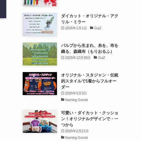
ダイカット・オリジナル・アク
リル・ミラー
2026年1月1日
GaZ
パルプから生まれ、糸を、布を
織る、森織布（もりおるふ）
2025年12月28日
GaZ
オリジナル・スタジャン・伝統
的スタイルで1着からフルオー
ダー
2025年5月3日
Naming Goods
可愛い・ダイカット・クッショ
ン！オリジナルデザインで・一
つから
2025年2月21日
Naming Goods