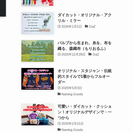
ダイカット・オリジナル・アク
リル・ミラー
2026年1月1日
GaZ
パルプから生まれ、糸を、布を
織る、森織布（もりおるふ）
2025年12月28日
GaZ
オリジナル・スタジャン・伝統
的スタイルで1着からフルオー
ダー
2025年5月3日
Naming Goods
可愛い・ダイカット・クッショ
ン！オリジナルデザインで・一
つから
2025年2月21日
Naming Goods