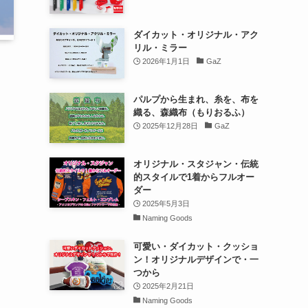
ダイカット・オリジナル・アク
リル・ミラー
2026年1月1日
GaZ
パルプから生まれ、糸を、布を
織る、森織布（もりおるふ）
2025年12月28日
GaZ
オリジナル・スタジャン・伝統
的スタイルで1着からフルオー
ダー
2025年5月3日
Naming Goods
可愛い・ダイカット・クッショ
ン！オリジナルデザインで・一
つから
2025年2月21日
Naming Goods